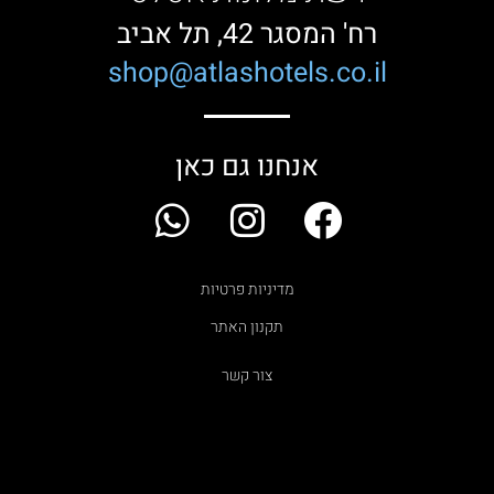
רח' המסגר 42, תל אביב
shop@atlashotels.co.il
אנחנו גם כאן
W
I
F
h
n
a
a
s
c
מדיניות פרטיות
t
t
e
תקנון האתר
s
a
b
צור קשר
a
g
o
p
r
o
p
a
k