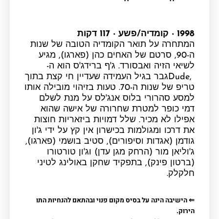
1998 ‧ קומדיה/פשע ‧ 117 דקות
המתחרה על תואר הקומדיה הטובה של שנות
ה-90, סרטם של האחים כהן (פארגו), מגיע
לשיאי הזיה ואבסורד. ג'ף ברידג'ס הוא ה
-
Dude,
גבר בגיל העמידה שעדיין חי קצת בתוך
טריפ של שנות ה-70. טעות בזיהוי מובילה אותו
למסע סהרורי בלוס אנג'לס על מנת לשלם
דמי כופר למטרת שחרורה של אישה שהוא
אפילו לא מכיר. שלל דמויות ביזאריות חוצות
את דרכו ומגולמות בכישרון אין קץ על ידי ג'ון
גודמן (אגדות וסיפורים), סטיב בושמי (פארגו),
ג'וליאן מור (הרחק מגן עדן) וג'ון טורטורו
(ברטון פינק), בתפקיד שחקן באולינג לטיני
חלקלק
.
⇐ הישיבה הינה על בסיס מקום פנוי ובהתאם להנחיות התו
הירוק.