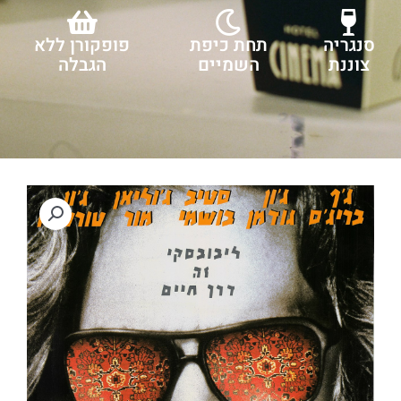
סנגריה
תחת כיפת
פופקורן ללא
צוננת
השמיים
הגבלה