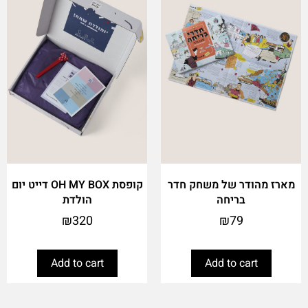
מארז מהודר של משחק חדר
קופסת OH MY BOX דייט יום
בריחה
הולדת
₪
320
₪
79
Add to cart
Add to cart