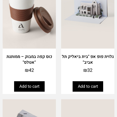
גלוית פופ אפ "בית ביאליק תל
כוס קפה במבוק – ממותגת
אביב"
"אטלס"
₪
42
₪
32
Add to cart
Add to cart