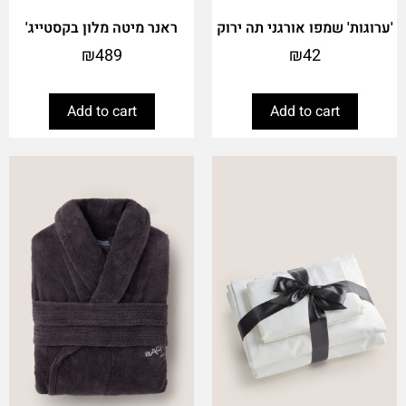
'ערוגות' שמפו אורגני תה ירוק
ראנר מיטה מלון בקסטייג'
₪
489
₪
42
Add to cart
Add to cart