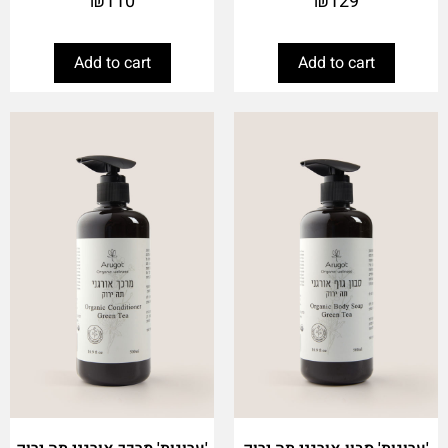
₪
110
₪
129
Add to cart
Add to cart