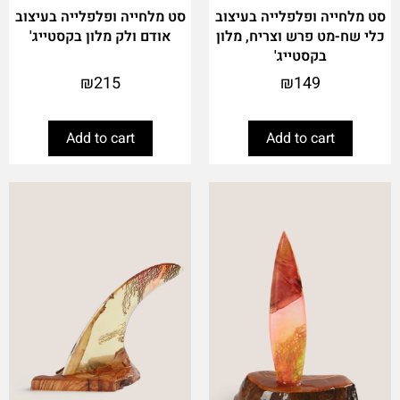
סט מלחייה ופלפלייה בעיצוב
סט מלחייה ופלפלייה בעיצוב
כלי שח-מט פרש וצריח, מלון
אודם ולק מלון בקסטייג'
בקסטייג'
₪
215
₪
149
Add to cart
Add to cart
This
product
has
multiple
variants.
The
options
may
be
chosen
on