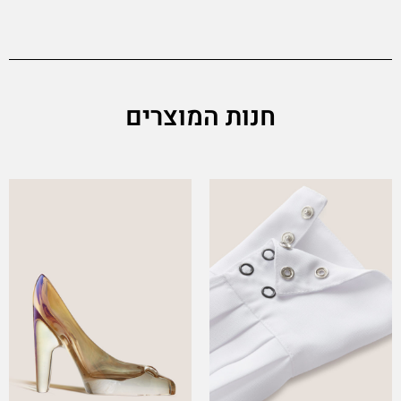
חנות המוצרים
This
product
has
multiple
variants.
The
options
may
be
chosen
on