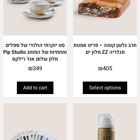
chosen
on
the
product
page
חרב גלשן קטנה – פריט אמנות
סט יוקרתי הולנדי של ספלים
מגלריה ZZ מלון ים
ותחתיות של המותג Pip Studio
מלון שלום אנד רילקס
₪
349
₪
405
Add to cart
Select options