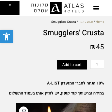
ילוג
עגלת
0
תוכן
קניות
בקסטייג' קפה
צפייה בתפריט
Reserve a Table
Breakfast Gift Card
Home
/
חנות סינמה
/ Smugglers' Crusta
פתח סרגל
Smugglers' Crusta
₪
45
Smugglers'
Crusta
Add to cart
quantity
10% הנחה לחברי המועדון A-LIST
במידה וברשותך קוד קופון, יש להזין אותו בעמוד התשלום