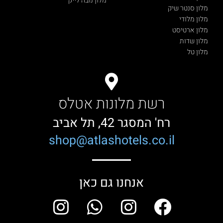
מלון נובה לייק
מלון סנטר שיק
מלון מלודי
מלון ארטיסט
מלון שדות
מלון טל
רשת מלונות אטלס
רח' המסגר 42, תל אביב
shop@atlashotels.co.il
אנחנו גם כאן
I
W
I
F
n
h
n
a