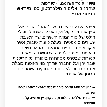
1995 ‧ קומדיה/רומנטי ‧ 97 דקות
שחקנים: אליסיה סילברסטון, סטייסי דאש,
בריטני מרפי
איימי הקרלינג עיבדה את "אמה", הרומן של
ג’יין אוסטין, לקולנוע, והעבירה אותו לבוורלי
הילס של סוף המאה העשרים. שר היא בת
עשירים סימפטית ובעלת כוונות טובות, אשר
עיקר עניינה בחיים מתמקד במראה חיצוני
ובאופנה. מעבר לחיבה שרוחשת הבמאית
לנערות שבסרט מסתתרת ביקורת על הריקנות
שבחייהן ועל החברה שדרך צווי האופנה כובלת
את הגיבורות לא פחות מהחוקים השמרניים
ברומן של אוסטין
.
⇐ הישיבה הינה על בסיס מקום פנוי ובהתאם להנחיות התו
הירוק.
⇐ המחיר כולל כניסה לסרט, פופקורן, יין ושתייה קלה
חופשית.