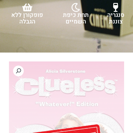
סנגריה
תחת כיפת
פופקורן ללא
צוננת
השמיים
הגבלה