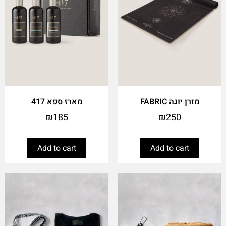
מזרן יוגה FABRIC
מארז ספא 417
₪
185
₪
250
Add to cart
Add to cart