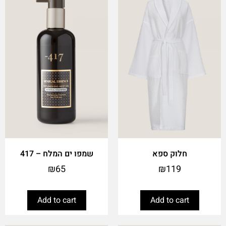
חלוק ספא
שמפו ים המלח – 417
₪
65
₪
119
Add to cart
Add to cart