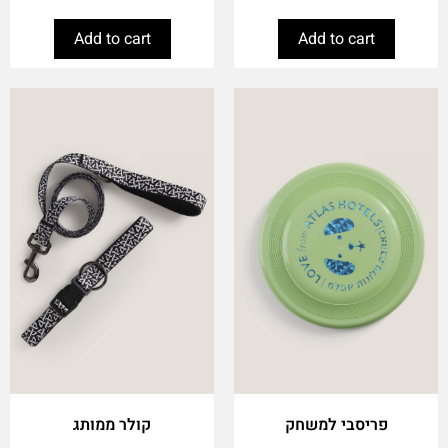
Add to cart
Add to cart
This
product
has
multiple
variants.
The
options
may
be
chosen
on
the
product
page
פריסבי למשחק
קולר ממותג