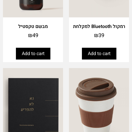
רמקול Bluetooth למקלחת
מבשם טקסטיל
₪
49
₪
39
Add to cart
Add to cart