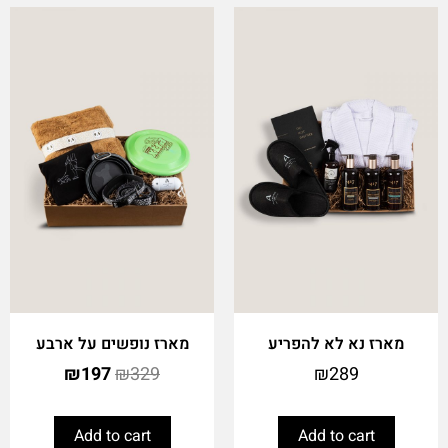
מארז נא לא להפריע
מארז נופשים על ארבע
₪
197
₪
329
₪
289
Add to cart
Add to cart