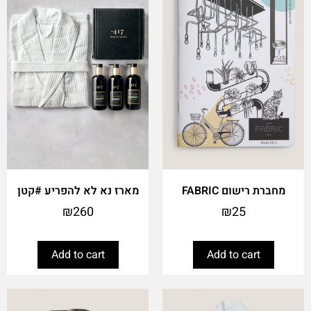
מחברת רישום FABRIC
מארז נא לא להפריע #קטן
₪
260
₪
25
Add to cart
Add to cart