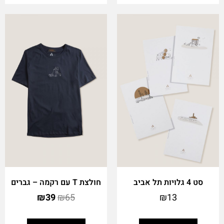
סט 4 גלויות תל אביב
חולצת T עם רקמה – גברים
₪
39
₪
65
₪
13