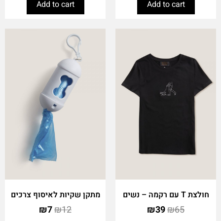
Add to cart
Add to cart
חולצת T עם רקמה – נשים
מתקן שקיות לאיסוף צרכים
₪
7
₪
12
₪
39
₪
65