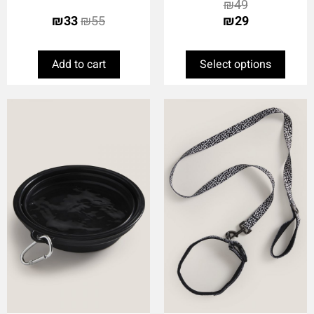
₪
49
₪
33
₪
55
₪
29
Add to cart
Select options