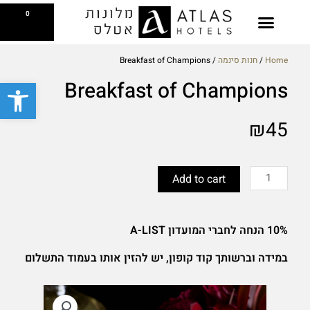
ילוג
עגלת
0
תוכן
קניות
בקסטייג' קפה
צפייה בתפריט
Reserve a Table
Breakfast Gift Card
Home
/
חנות סינמה
/ Breakfast of Champions
פתח סרגל
Breakfast of Champions
₪
45
Breakfast
of
Add to cart
Champions
quantity
10% הנחה לחברי המועדון A-LIST
במידה וברשותך קוד קופון, יש להזין אותו בעמוד התשלום