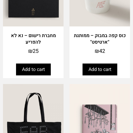
כוס קפה במבוק – ממותגת
מחברת רישום – נא לא
"ארטיסט"
להפריע
₪
25
₪
42
Add to cart
Add to cart