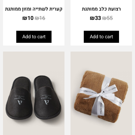
רצועת כלב ממותגת
קערית לשתייה ומזון ממותגת
₪
10
₪
16
₪
33
₪
55
Add to cart
Add to cart