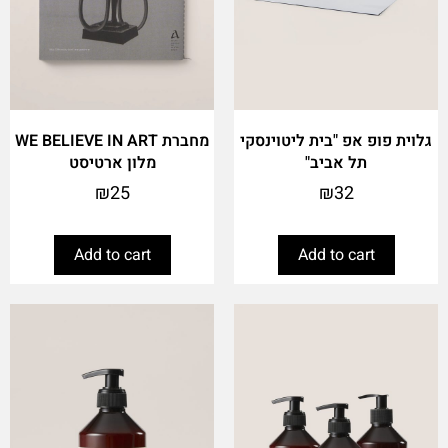
גלוית פופ אפ "בית ליטוינסקי
מחברת WE BELIEVE IN ART
תל אביב"
מלון ארטיסט
₪
25
₪
32
Add to cart
Add to cart