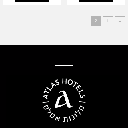
2
1
→