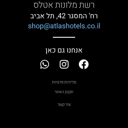
רשת מלונות אטלס
רח' המסגר 42, תל אביב
shop@atlashotels.co.il
אנחנו גם כאן
W
I
F
h
n
a
a
s
c
מדיניות פרטיות
t
t
e
תקנון האתר
s
a
b
צור קשר
a
g
o
p
r
o