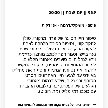
25.9 || יום שבת || 20:00
2018 ‧ מוזיקלי/דרמה ‧ 134 דקות
סיפור חייו הסוער של פרדי מרקורי, סולן
להקת קווין, וסיפור הפיכת הלהקה לאחת
להקות הרוק הגדולות בעולם. מרקורי שהיה
נער ביישן וסגור הפך לכוכב מוחצן וכריזמתי,
וידע לנהל חיים סוערים מאחורי הקלעים.
למרות המוחצנות הבימתית, מרקורי התקשה
לחשוף את נטיותיו המיניות והסתיר את מחלתו
באיידס עד לרגעי חייו האחרונים. הסרט
הסוחף והמצליח, שידע דרמות מאחורי
הקלעים של הפקתו, זכה בגלובוס הזהב יחד
עם כוכבו רמי מליק (מר. רובוט).
⇐ הישיבה הינה על בסיס מקום פנוי ובהתאם להנחיות התו