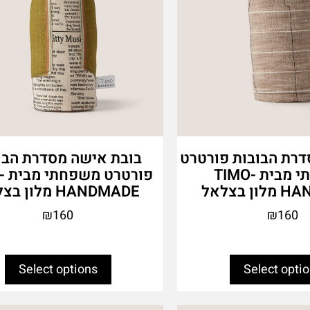
the
product
page
דרת הבובות פורטרט
בובת אישה מסדרת הבו
משפחתי מבית TIMO-
פור
 בצלאל
HANDMADE מלון בצלאל
₪
160
₪
160
Select options
Select opti