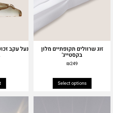
product
page
זוג שרוולים תקופתיים מלון
נעל עקב זכוכ
בקסטייג'
ב
₪
249
t
Select options