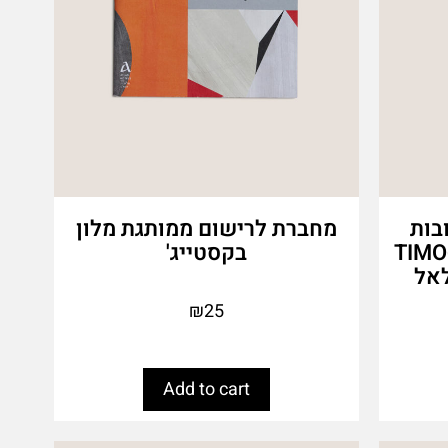
בות
מחברת לרישום ממותגת מלון
טרט משפחתי מבית TIMO-
בקסטייג'
₪
25
Add to cart