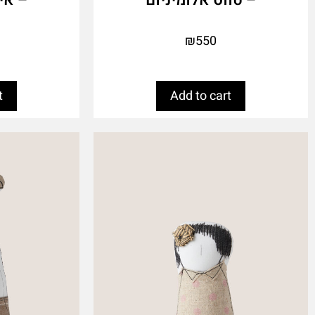
₪
550
t
Add to cart
This
This
product
product
has
has
multiple
multiple
variants.
variants.
The
The
options
options
may
may
be
be
chosen
chosen
on
on