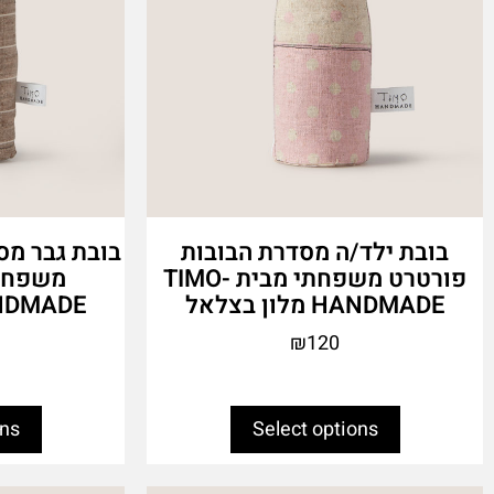
the
the
product
product
page
page
בובת ילד/ה מסדרת הבובות
בובת גבר מס
פורטרט משפחתי מבית TIMO-
HANDMADE מלון בצלאל
HANDMADE מלון
₪
120
ons
Select options