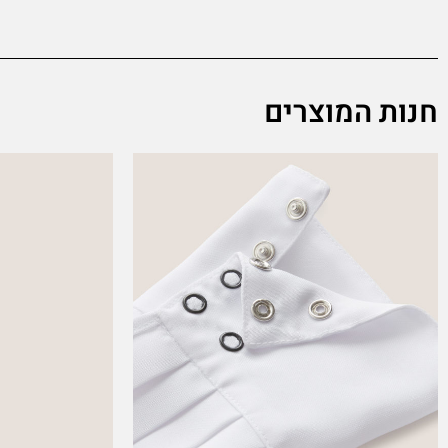
חנות המוצרים
This
product
has
multiple
variants.
The
options
may
be
chosen
on
the