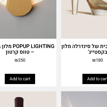
ית של סינדרלה מלון
PUP LIGHTING
קסטייג'
– טווס קרטון
₪
250
₪
180
Add to cart
Add to car