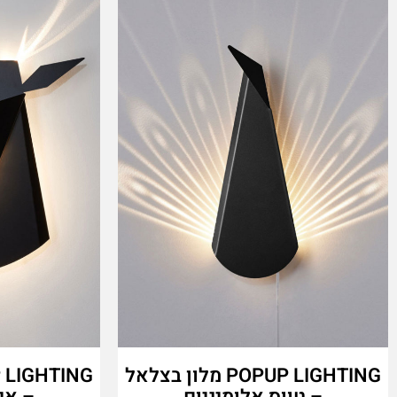
POPUP LIGHTING מלון בצלאל
– טווס אלומיניום
– אי