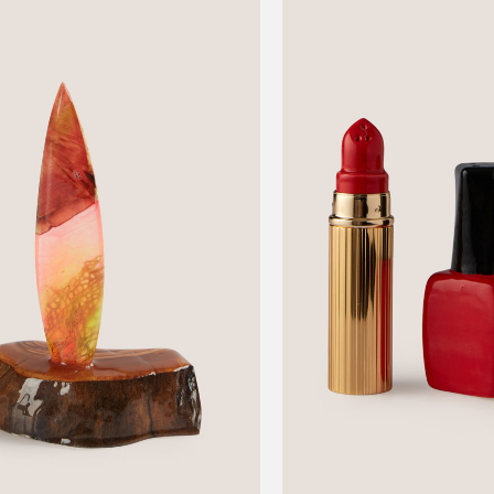
This
product
has
multiple
variants.
The
options
may
be
chosen
on
the
product
page