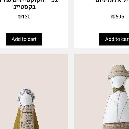
בקסטייג'
₪
130
₪
695
Add to cart
Add to car
This
product
has
multiple
variants.
The
options
may
be
chosen
on