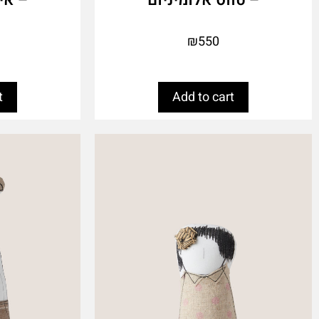
₪
550
t
Add to cart
This
This
product
product
has
has
multiple
multiple
variants.
variants.
The
The
options
options
may
may
be
be
chosen
chosen
on
on