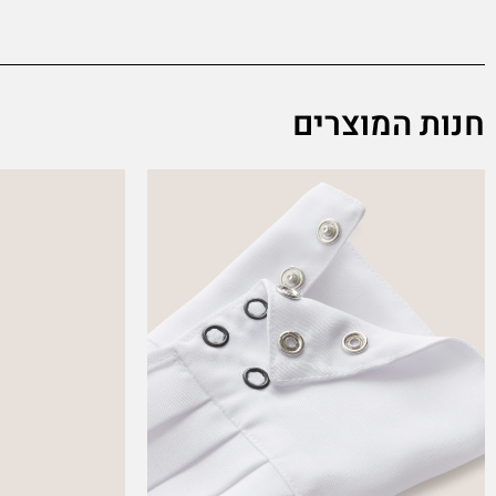
חנות המוצרים
This
product
has
multiple
variants.
The
options
may
be
chosen
on
the