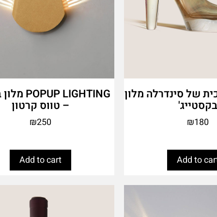
ית של סינדרלה מלון
PUP LIGHTING
קסטייג'
– טווס קרטון
₪
250
₪
180
Add to cart
Add to car