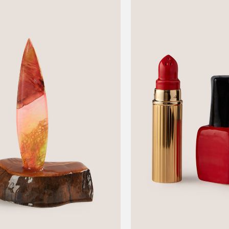
This
product
has
multiple
variants.
The
options
may
be
chosen
on
the
product
page