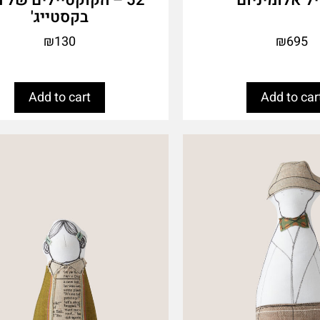
בקסטייג'
₪
130
₪
695
Add to cart
Add to car
This
product
has
multiple
variants.
The
options
may
be
chosen
on