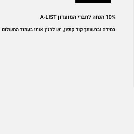
ממותגת
מלון
10% הנחה לחברי המועדון A-LIST
בקסטייג'
quantity
במידה וברשותך קוד קופון, יש להזין אותו בעמוד התשלום