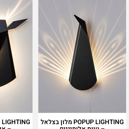
POPUP LIGHTING מלון בצלאל
– טווס אלומיניום
– אי