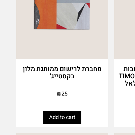
בות
מחברת לרישום ממותגת מלון
טרט משפחתי מבית TIMO-
בקסטייג'
₪
25
Add to cart