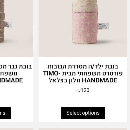
the
the
product
product
page
page
בובת ילד/ה מסדרת הבובות
בובת גבר מס
פורטרט משפחתי מבית TIMO-
HANDMADE מלון בצלאל
HANDMADE מלון
₪
120
ons
Select options