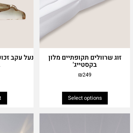
product
page
זוג שרוולים תקופתיים מלון
נעל עקב זכוכ
בקסטייג'
ב
₪
249
t
Select options