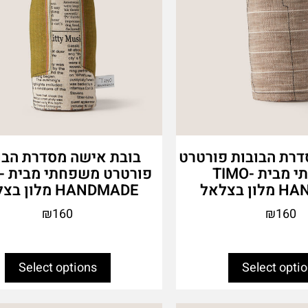
the
product
page
דרת הבובות פורטרט
בובת אישה מסדרת הבו
משפחתי מבית TIMO-
פור
 בצלאל
HANDMADE מלון בצלאל
₪
160
₪
160
Select options
Select opti