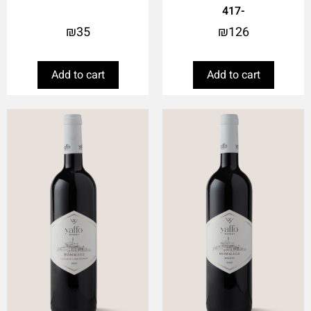
-417
₪
35
₪
126
Add to cart
Add to cart