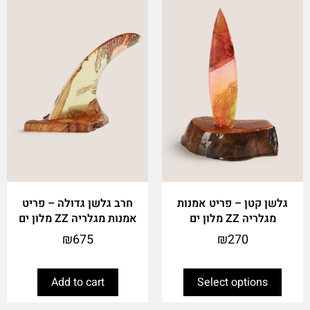
has
multiple
variants.
The
options
may
be
chosen
on
the
product
page
גלשן קטן – פריט אמנות
חרב גלשן גדולה – פריט
מגלריה ZZ מלון ים
אמנות מגלריה ZZ מלון ים
₪
675
₪
270
Add to cart
Select options