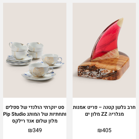
This
product
has
multiple
variants.
The
options
may
be
chosen
on
the
product
page
חרב גלשן קטנה – פריט אמנות
סט יוקרתי הולנדי של ספלים
מגלריה ZZ מלון ים
ותחתיות של המותג Pip Studio
מלון שלום אנד רילקס
₪
349
₪
405