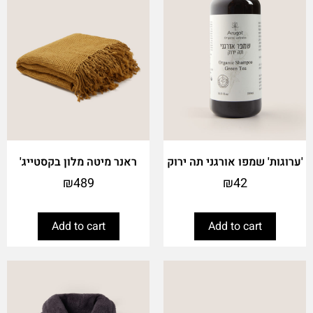
'ערוגות' שמפו אורגני תה ירוק
ראנר מיטה מלון בקסטייג'
₪
489
₪
42
Add to cart
Add to cart