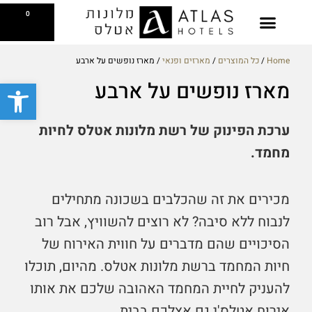
ילוג
עגלת
0
תוכן
קניות
בקסטייג' קפה
צפייה בתפריט
Reserve a Table
Breakfast Gift Card
Home
/
כל המוצרים
/
מארזים ופנאי
/ מארז נופשים על ארבע
פתח סרגל
מארז נופשים על ארבע
ערכת הפינוק של רשת מלונות אטלס לחיות
מחמד.
מכירים את זה שהכלבים בשכונה מתחילים
לנבוח ללא סיבה? לא רוצים להשוויץ, אבל רוב
הסיכויים שהם מדברים על חווית האירוח של
חיות המחמד ברשת מלונות אטלס. מהיום, תוכלו
להעניק לחיית המחמד האהובה שלכם את אותו
אירוח אטלס'י גם אצלכם בבית.