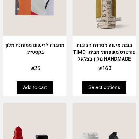
chosen
on
the
product
page
בובת אישה מסדרת הבובות
מחברת לרישום ממותגת מלון
פורטרט משפחתי מבית TIMO-
בקסטייג'
HANDMADE מלון בצלאל
₪
25
₪
160
Add to cart
Select options