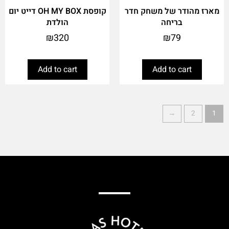
מארז מהודר של משחק חדר
קופסת OH MY BOX דייט יום
בריחה
הולדת
₪
320
₪
79
Add to cart
Add to cart
←
2
1