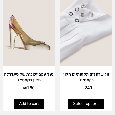
has
multiple
variants.
The
options
may
be
chosen
on
the
product
page
זוג שרוולים תקופתיים מלון
נעל עקב זכוכית של סינדרלה
בקסטייג'
מלון בקסטייג'
₪
180
₪
249
Add to cart
Select options