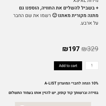
מידות XS-XL
+ בשביל להשלים את החוויה, הוספנו גם
מתנה מקורית מאתנו 🙂
רשמו את שם החבר
על ארבע.
₪
197
₪
329
מארז
נופשים
Add to cart
על
ארבע
quantity
10% הנחה לחברי המועדון A-LIST
במידה וברשותך קוד קופון, יש להזין אותו בעמוד התשלום