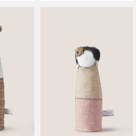
This
This
product
product
has
has
multiple
multiple
variants.
variants.
The
The
options
options
may
may
be
be
chosen
chosen
on
on
the
the
product
product
page
page