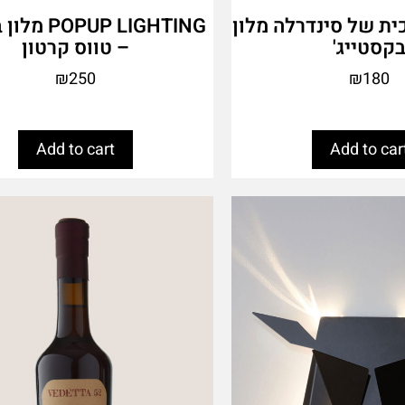
ית של סינדרלה מלון
PUP LIGHTING
קסטייג'
– טווס קרטון
₪
250
₪
180
Add to cart
Add to car