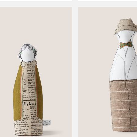
This
product
has
multiple
variants.
The
options
may
be
chosen
on
the
product
page