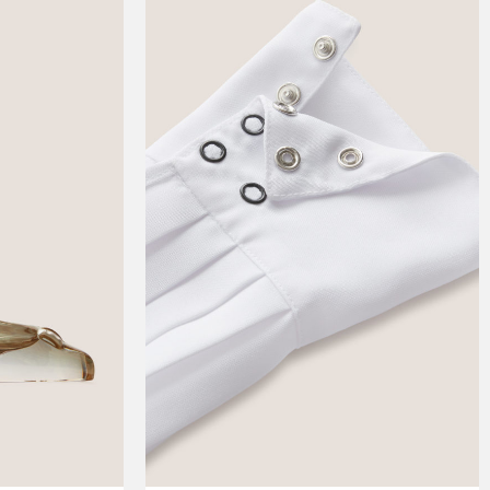
product
has
multiple
variants.
The
options
may
be
chosen
on
the
product
page