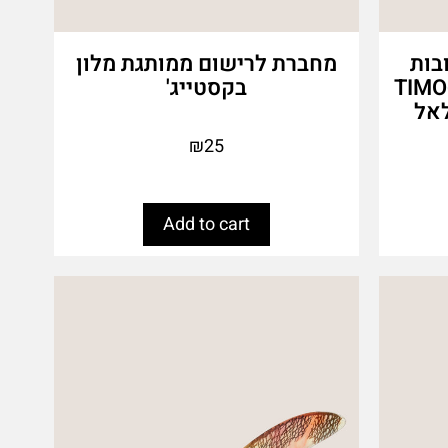
בות
מחברת לרישום ממותגת מלון
טרט משפחתי מבית TIMO-
בקסטייג'
₪
25
Add to cart