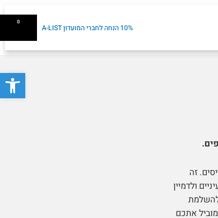
עגלת
0
10% הנחה לחברי המועדון A-LIST
קניות
פתח סרגל
פים.
סים. זה
יים ולדמיין
להשלמת
מוביל אתכם