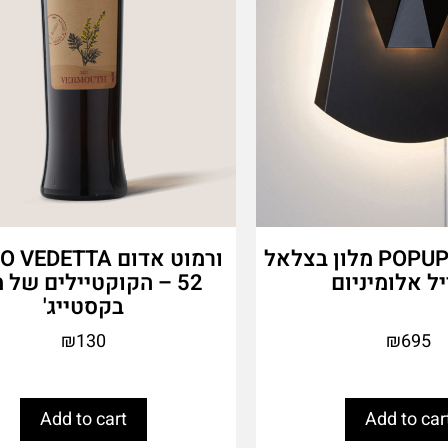
POPUP LIGHTING מלון בצלאל
ורמוט אדום EDETTA
יל אלומיניום
52 – הקוקטיילים של מ
בקסטייג'
₪
130
₪
695
Add to cart
Add to car