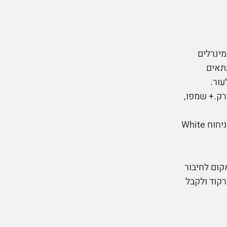
סבון רחצה מבית המותג הנחשק 417. המינרלים
תאים
עור.
ברק.+ שמפו,
+ מבשם טקסטיל ובית ייחודי של מלונות הבוטיק שלנו בניחוח White
ה ואקום לחיבור
רקוד ולקבל