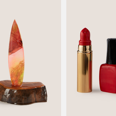
This
product
has
multiple
variants.
The
options
may
be
chosen
on
the
product
page