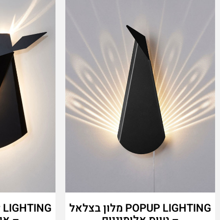
POPUP LIGHTING מלון בצלאל
– טווס אלומיניום
– אי