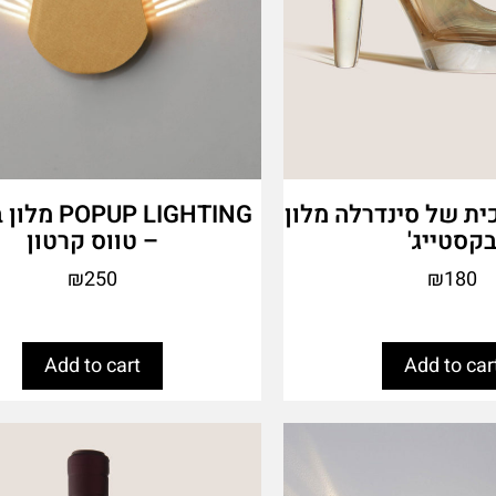
ית של סינדרלה מלון
PUP LIGHTING
קסטייג'
– טווס קרטון
₪
250
₪
180
Add to cart
Add to car