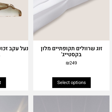
product
page
זוג שרוולים תקופתיים מלון
נעל עקב זכוכ
בקסטייג'
ב
₪
249
t
Select options