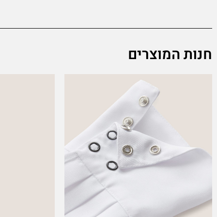
חנות המוצרים
This
product
has
multiple
variants.
The
options
may
be
chosen
on
the