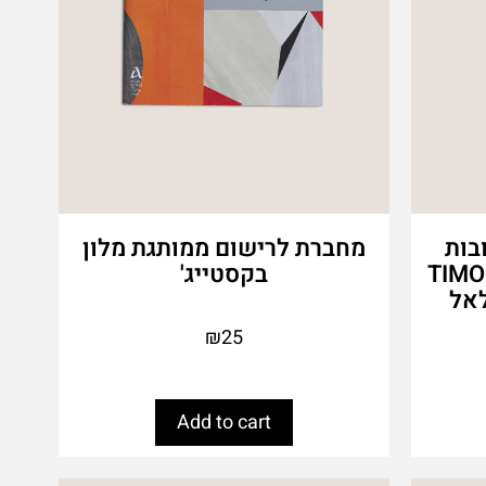
בות
מחברת לרישום ממותגת מלון
טרט משפחתי מבית TIMO-
בקסטייג'
₪
25
Add to cart