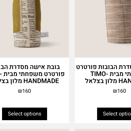
the
product
page
דרת הבובות פורטרט
בובת אישה מסדרת הבו
משפחתי מבית TIMO-
פור
 בצלאל
HANDMADE מלון בצלאל
₪
160
₪
160
Select options
Select opti