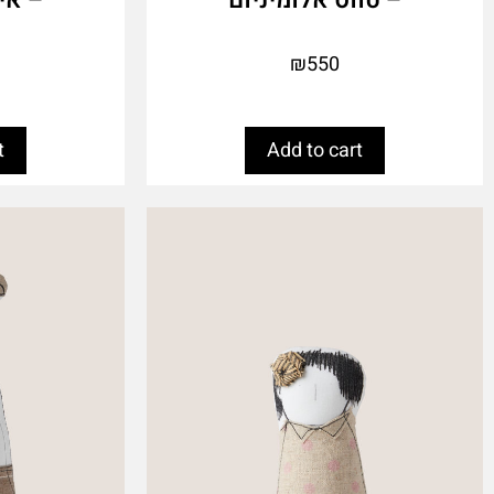
₪
550
t
Add to cart
This
This
product
product
has
has
multiple
multiple
variants.
variants.
The
The
options
options
may
may
be
be
chosen
chosen
on
on