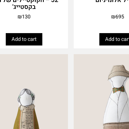
בקסטייג'
₪
130
₪
695
Add to cart
Add to car
This
product
has
multiple
variants.
The
options
may
be
chosen
on