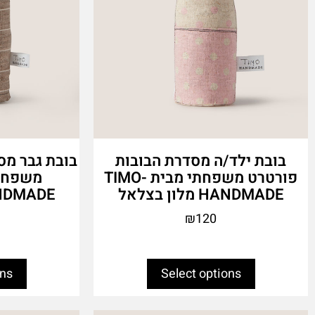
the
the
product
product
page
page
בובת ילד/ה מסדרת הבובות
בובת גבר מס
פורטרט משפחתי מבית TIMO-
HANDMADE מלון בצלאל
HANDMADE מלון
₪
120
ons
Select options