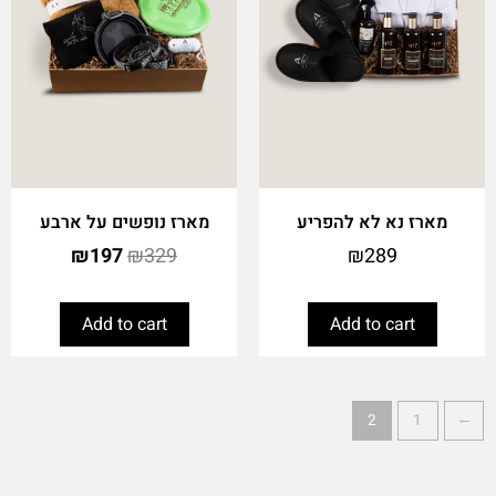
מארז נא לא להפריע
מארז נופשים על ארבע
₪
197
₪
329
₪
289
Add to cart
Add to cart
2
1
→