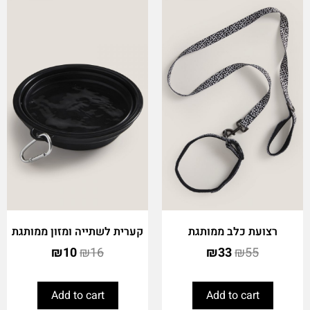
רצועת כלב ממותגת
קערית לשתייה ומזון ממותגת
₪
10
₪
16
₪
33
₪
55
Add to cart
Add to cart