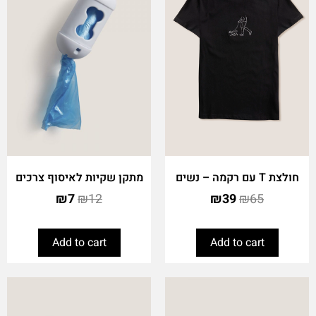
חולצת T עם רקמה – נשים
מתקן שקיות לאיסוף צרכים
₪
7
₪
12
₪
39
₪
65
Add to cart
Add to cart
This
product
has