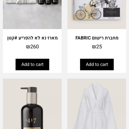
מחברת רישום FABRIC
מארז נא לא להפריע #קטן
₪
260
₪
25
Add to cart
Add to cart