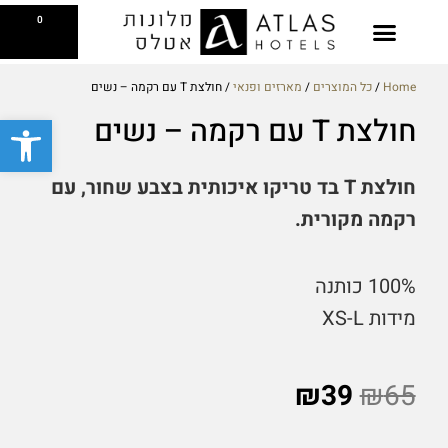
ילוג
עגלת
0
תוכן
קניות
בקסטייג' קפה
צפייה בתפריט
Reserve a Table
Breakfast Gift Card
Home
/
כל המוצרים
/
מארזים ופנאי
/ חולצת T עם רקמה – נשים
פתח סרגל
חולצת T עם רקמה – נשים
חולצת T בד טריקו איכותית בצבע שחור, עם
רקמה מקורית.
100% כותנה
מידות XS-L
₪
39
₪
65
חולצת