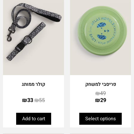
multiple
variants.
The
options
may
be
chosen
on
the
product
page
פריסבי למשחק
קולר ממותג
₪
49
₪
33
₪
55
₪
29
Add to cart
Select options