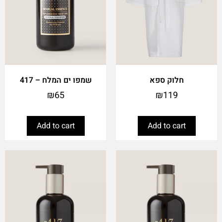
חלוק ספא
שמפו ים המלח – 417
₪
65
₪
119
Add to cart
Add to cart