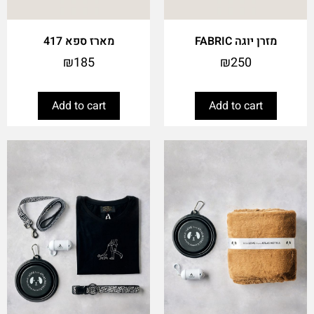
מזרן יוגה FABRIC
מארז ספא 417
₪
185
₪
250
Add to cart
Add to cart