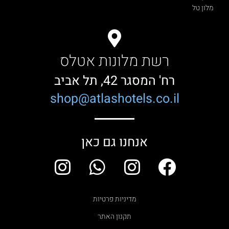
מלון טל
רשת מלונות אטלס
רח' המסגר 42, תל אביב
shop@atlashotels.co.il
אנחנו גם כאן
I
W
I
F
n
h
n
a
s
a
s
c
מדיניות פרטיות
t
t
t
e
תקנון האתר