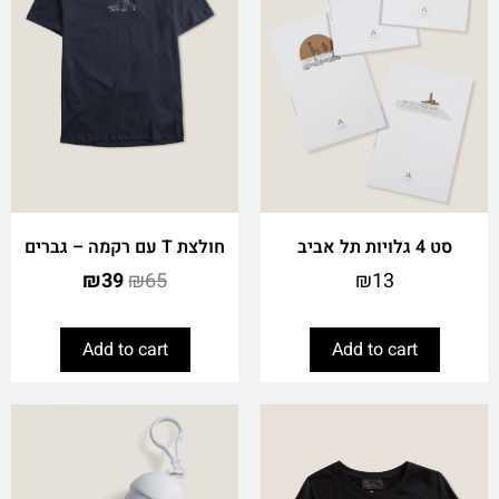
סט 4 גלויות תל אביב
חולצת T עם רקמה – גברים
₪
39
₪
65
₪
13
Add to cart
Add to cart