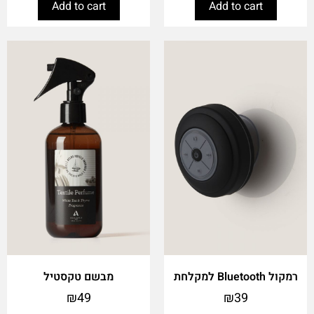
Add to cart
Add to cart
רמקול Bluetooth למקלחת
מבשם טקסטיל
₪
49
₪
39