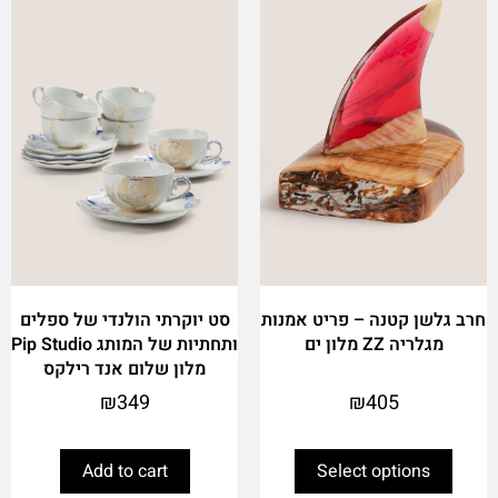
has
multiple
variants.
The
options
may
be
chosen
on
the
product
page
חרב גלשן קטנה – פריט אמנות
סט יוקרתי הולנדי של ספלים
מגלריה ZZ מלון ים
ותחתיות של המותג Pip Studio
מלון שלום אנד רילקס
₪
349
₪
405
Add to cart
Select options