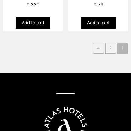
₪
320
₪
79
Add to cart
Add to cart
←
2
1