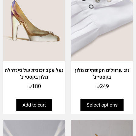
The
options
may
be
chosen
on
the
product
page
זוג שרוולים תקופתיים מלון
נעל עקב זכוכית של סינדרלה
בקסטייג'
מלון בקסטייג'
₪
180
₪
249
Add to cart
Select options