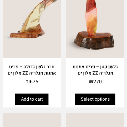
The
options
may
be
chosen
on
the
product
page
גלשן קטן – פריט אמנות
חרב גלשן גדולה – פריט
מגלריה ZZ מלון ים
אמנות מגלריה ZZ מלון ים
₪
675
₪
270
Add to cart
Select options
This
product