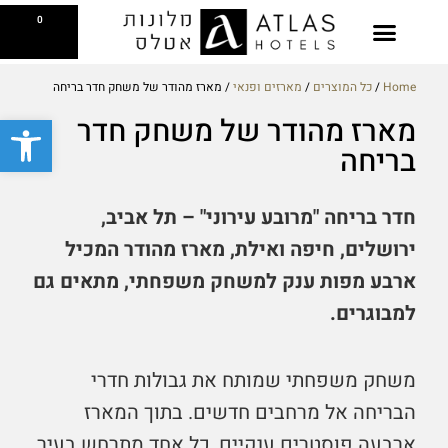
ילוג
עגלת
0
תוכן
קניות
בקסטייג' קפה
צפייה בתפריט
Reserve a Table
Breakfast Gift Card
Home
/
כל המוצרים
/
מארזים ופנאי
/ מארז מהודר של משחק חדר בריחה
פתח סרגל
מארז מהודר של משחק חדר
בריחה
חדר בריחה "מרובע עירוני" – תל אביב,
ירושלים, חיפה ואילת, מארז מהודר המכיל
ארבע מפות ענק למשחק משפחתי, מתאים גם
למבוגרים.
משחק משפחתי שמותח את גבולות חדרי
הבריחה אל מרחבים חדשים. בתוך המארז
ארבעה פוסטרים ענקיים, כל אחד מתרחש בעיר