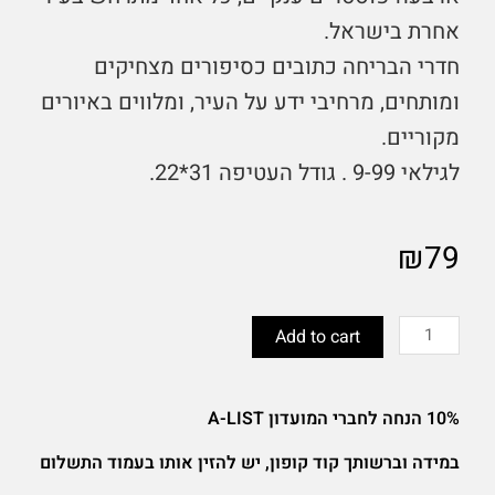
אחרת בישראל.
חדרי הבריחה כתובים כסיפורים מצחיקים
ומותחים, מרחיבי ידע על העיר, ומלווים באיורים
מקוריים.
לגילאי 9-99 . גודל העטיפה 31*22.
₪
79
מארז
מהודר
Add to cart
של
משחק
חדר
10% הנחה לחברי המועדון A-LIST
בריחה
quantity
במידה וברשותך קוד קופון, יש להזין אותו בעמוד התשלום