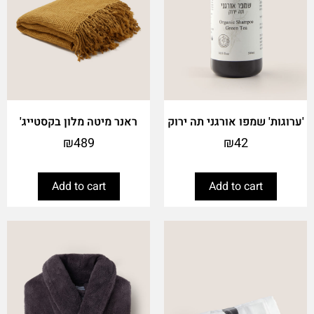
'ערוגות' שמפו אורגני תה ירוק
ראנר מיטה מלון בקסטייג'
₪
489
₪
42
Add to cart
Add to cart