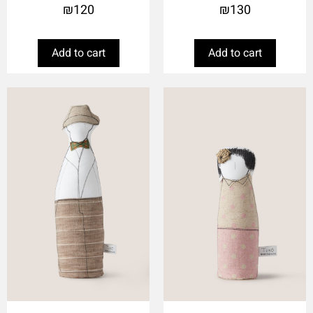
₪
120
₪
130
Add to cart
Add to cart
This
This
product
product
has
has
multiple
multiple
variants.
variants.
The
The
options
options
may
may
be
be
chosen
chosen
on
on
the
the
product
product
page
page