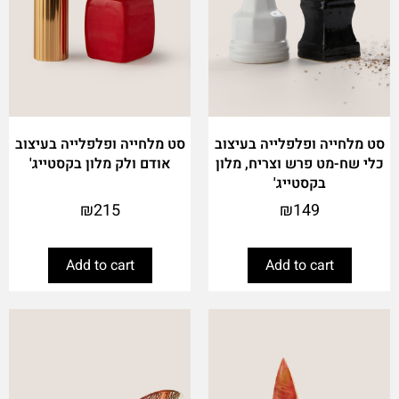
סט מלחייה ופלפלייה בעיצוב
סט מלחייה ופלפלייה בעיצוב
כלי שח-מט פרש וצריח, מלון
אודם ולק מלון בקסטייג'
בקסטייג'
₪
215
₪
149
Add to cart
Add to cart
This
product
has
multiple
variants.