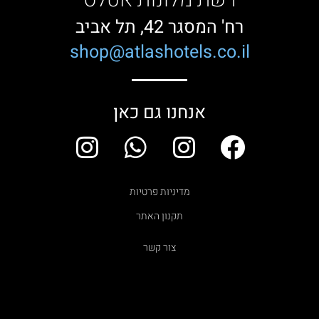
רשת מלונות אטלס
רח' המסגר 42, תל אביב
shop@atlashotels.co.il
אנחנו גם כאן
I
W
I
F
n
h
n
a
s
a
s
c
מדיניות פרטיות
t
t
t
e
תקנון האתר
a
s
a
b
צור קשר
g
a
g
o
r
p
r
o
a
p
a
k