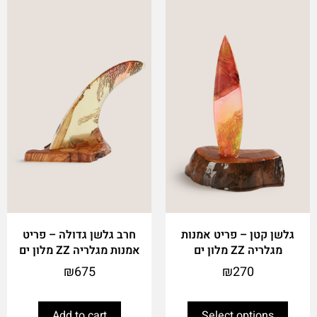
This
product
has
multiple
variants.
The
options
may
be
chosen
on
the
product
page
גלשן קטן – פריט אמנות
חרב גלשן גדולה – פריט
מגלריה ZZ מלון ים
אמנות מגלריה ZZ מלון ים
₪
675
₪
270
Add to cart
Select options