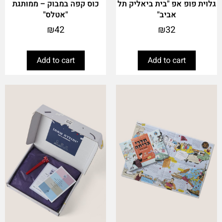
גלוית פופ אפ "בית ביאליק תל
כוס קפה במבוק – ממותגת
אביב"
"אטלס"
₪
42
₪
32
Add to cart
Add to cart