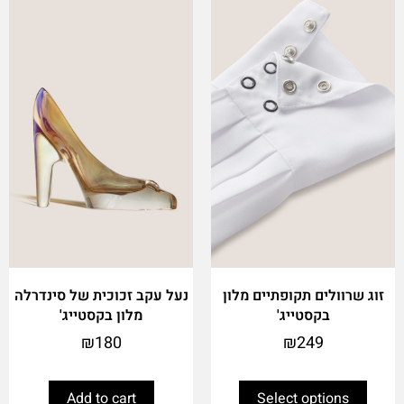
This
product
has
multiple
variants.
The
options
may
be
chosen
on
the
product
page
זוג שרוולים תקופתיים מלון
נעל עקב זכוכית של סינדרלה
בקסטייג'
מלון בקסטייג'
₪
180
₪
249
Add to cart
Select options