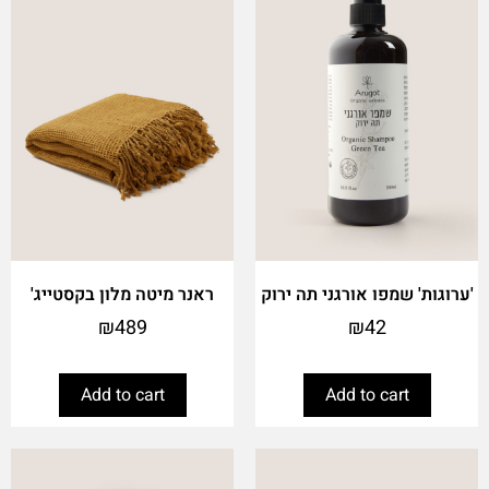
'ערוגות' שמפו אורגני תה ירוק
ראנר מיטה מלון בקסטייג'
₪
489
₪
42
Add to cart
Add to cart