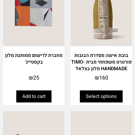
may
be
chosen
on
the
product
page
בובת אישה מסדרת הבובות
מחברת לרישום ממותגת מלון
פורטרט משפחתי מבית TIMO-
בקסטייג'
HANDMADE מלון בצלאל
₪
25
₪
160
Add to cart
Select options