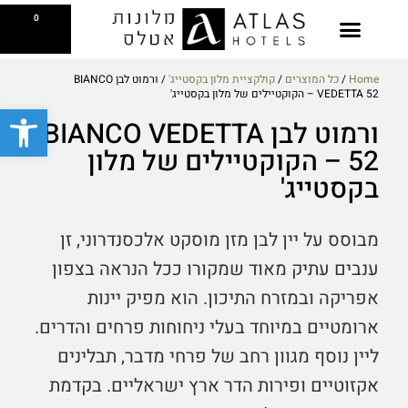
ילוג
עגלת
0
תוכן
קניות
בקסטייג' קפה
צפייה בתפריט
Reserve a Table
Breakfast Gift Card
Home
/
כל המוצרים
/
קולקציית מלון בקסטייג'
/ ורמוט לבן BIANCO
VEDETTA 52 – הקוקטיילים של מלון בקסטייג'
פתח סרגל
ורמוט לבן BIANCO VEDETTA
52 – הקוקטיילים של מלון
בקסטייג'
מבוסס על יין לבן מזן מוסקט אלכסנדרוני, זן
ענבים עתיק מאוד שמקורו ככל הנראה בצפון
אפריקה ובמזרח התיכון. הוא מפיק יינות
ארומטיים במיוחד בעלי ניחוחות פרחים והדרים.
ליין נוסף מגוון רחב של פרחי מדבר, תבלינים
אקזוטיים ופירות הדר ארץ ישראליים. בקדמת