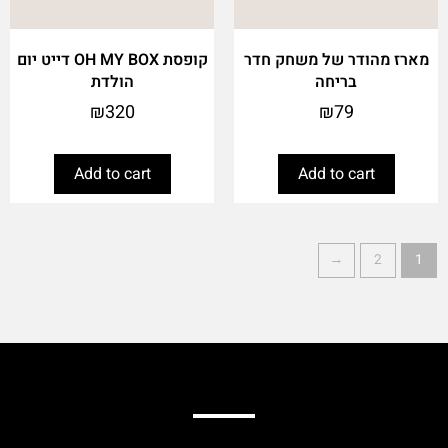
מארז מהודר של משחק חדר
קופסת OH MY BOX דייט יום
בריחה
הולדת
₪
320
₪
79
Add to cart
Add to cart
←
2
1