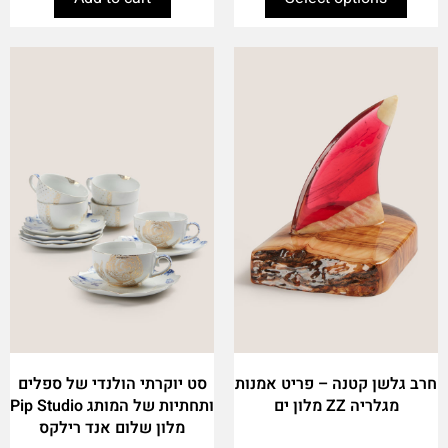
This
product
has
multiple
variants.
The
options
may
be
chosen
on
the
product
page
חרב גלשן קטנה – פריט אמנות
סט יוקרתי הולנדי של ספלים
מגלריה ZZ מלון ים
ותחתיות של המותג Pip Studio
מלון שלום אנד רילקס