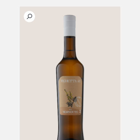
מלון
בקסטייג'
quantity