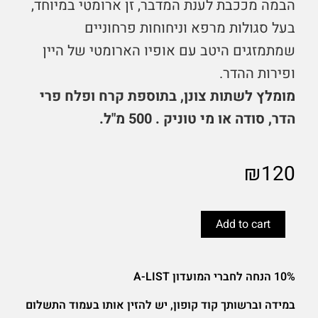
הבמה מככבת לענת המדבר, זן ארומטי במיוחד,
בעל סגולות מרפא וניחוחות פרחוניים
שמתמזגים היטב עם אופיו הארומטי של היין
ופירות ההדר.
מומלץ לשתות צונן, בתוספת קרח ופלח פרי
הדר, סודה או מי טוניק . 500 מ"ל.
₪
120
ורמוט
לבן
Add to cart
BIANCO
VEDETTA
52
10% הנחה לחברי המועדון A-LIST
-
הקוקטיילים
במידה וברשותך קוד קופון, יש להזין אותו בעמוד התשלום
של